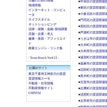
引越のための情報
■
中央区の賃貸部屋
地域情報
■
東区の賃貸部屋探
インターネット・コンピュ
■
小倉北区の賃貸部
ータ
ライフスタイル
■
門司区の賃貸部屋
ネットショッピング
■
若松区の賃貸部屋
法律・保険・金融･探偵調査
■
芦屋町の賃貸部屋
店舗・企業・求人
健康・美容・アフィリエイ
■
うきは市の賃貸部
ト
■
大木町の賃貸部屋
検索エンジン・リンク集
■
大牟田市の賃貸部
■
遠賀町の賃貸部屋
-
Yomi-Search Ver4.21
-
■
嘉麻市の賃貸部屋
お薦めサイト
■
苅田町の賃貸部屋
東京千葉埼玉神奈川の賃貸
■
黒木町の賃貸部屋
賃貸情報スーモ
■
古賀市の賃貸部屋
不動産・住宅情報
不動産情報サイト
■
志摩町の賃貸部屋
CHINTAI
■
須恵町の賃貸部屋
■
太宰府市の賃貸部
■
筑後市の賃貸部屋